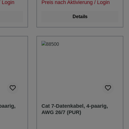
/ Login
Preis nach Aktivierung / Login
Kerndurchmesser = mindestens 2x
esser
Biegeradius
Details
paarig,
Cat 7-Datenkabel, 4-paarig,
AWG 26/7 (PUR)