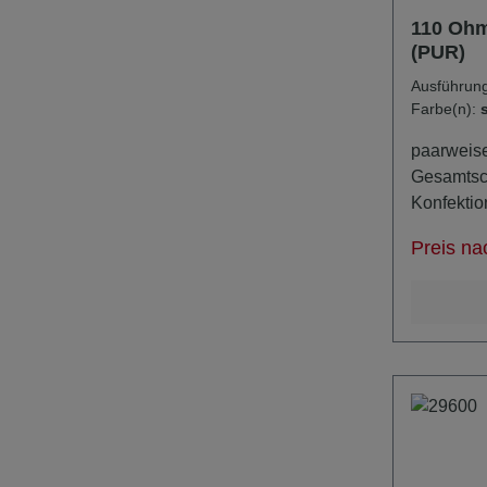
110 Ohm
(PUR)
Ausführun
Farbe(n):
paarig
paarweise
Gesamtsc
Konfektio
Kerndurc
Preis na
Biegeradius Ausführ
Biegerad
79720: 71,
76,0mm 7,6mm 797
1