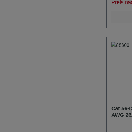
Preis na
Biegeradi
Neutrik 
Artikelnr.
Cat 5e-D
AWG 26/