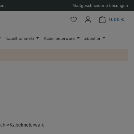
ent
Maßgeschneiderte Lösungen
0,00 €
Ware
Kabeltrommeln
Kabelmeterware
Zubehör
tsch->Kabelmeterware