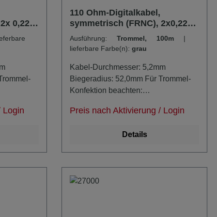
110 Ohm-Digitalkabel,
2x 0,22
symmetrisch (FRNC), 2x0,22
mm²
Ausführung:
Trommel, 100m
|
lieferbare Farbe(n):
grau
mm
Kabel-Durchmesser: 5,2mm
 Trommel-
Biegeradius: 52,0mm Für Trommel-
Konfektion beachten:
stens 2x
Kerndurchmesser = mindestens 2x
/ Login
Preis nach Aktivierung / Login
Biegeradius
Details