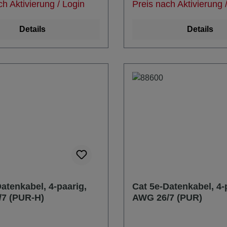
ch Aktivierung / Login
Preis nach Aktivierung 
us passender Stecker:
Biegeradius Ausführungen:
NBNC75BLP7 (unsere
Biegeradius Kabeldurchm
Details
Details
 1908-A)
79642: 50,4mm 6,3mm 79643:
56,0mm 7,0mm 79644: 72,0mm
9,0mm 79645: 81,6mm 10,2mm
79646: 82,4mm 10,3mm 79649:
121,6mm 15,2mm 79651: 134,4mm
16,8mm
atenkabel, 4-paarig,
Cat 5e-Datenkabel, 4-
7 (PUR-H)
AWG 26/7 (PUR)