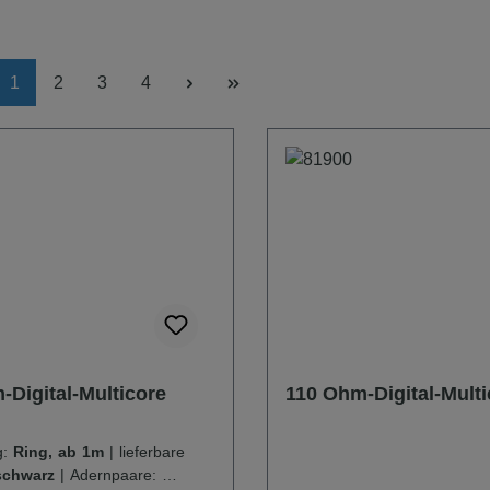
Seite
Seite
Seite
Seite
1
2
3
4
-Digital-Multicore
110 Ohm-Digital-Multi
g:
Ring, ab 1m
|
lieferbare
schwarz
|
Adernpaare:
10-