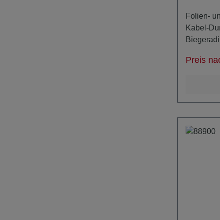
Folien- u
Kabel-Du
Biegerad
Konfektio
Preis na
Kerndurc
Biegerad