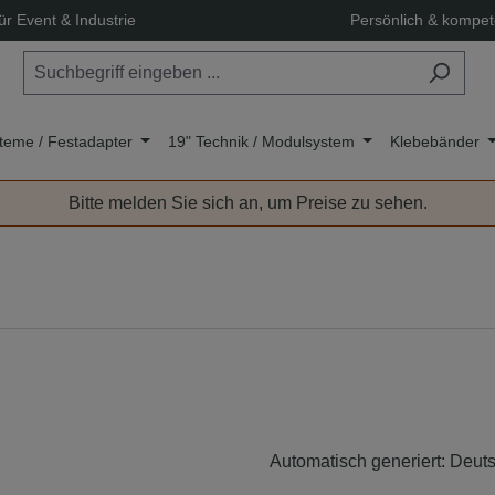
ür Event & Industrie
Persönlich & kompet
teme / Festadapter
19" Technik / Modulsystem
Klebebänder
Bitte melden Sie sich an, um Preise zu sehen.
Automatisch generiert: Deu