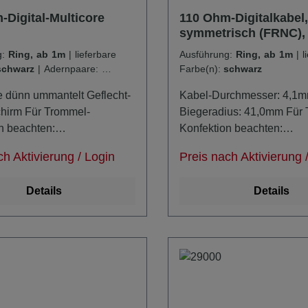
-Digital-Multicore
110 Ohm-Digitalkabel,
symmetrisch (FRNC), 
mm²
g:
Ring, ab 1m
|
lieferbare
Ausführung:
Ring, ab 1m
|
lieferbare
schwarz
|
Adernpaare:
12-
Farbe(n):
schwarz
 dünn ummantelt Geflecht-
Kabel-Durchmesser: 4,1
hirm Für Trommel-
Biegeradius: 41,0mm Für
n beachten:
Konfektion beachten:
hmesser = mindestens 2x
Kerndurchmesser = minde
ch Aktivierung / Login
Preis nach Aktivierung 
ungen:
Biegeradius
ius Kabeldurchmesser
Details
Details
0mm 7,1mm 79721:
23: 122,0mm
2,2mm 79724: 128,0mm 12,8mm