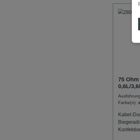
75 Ohm 
0,6L/3,6
Ausführun
Farbe(n):
Kabel-Du
Biegerad
Konfektio
Kerndurc