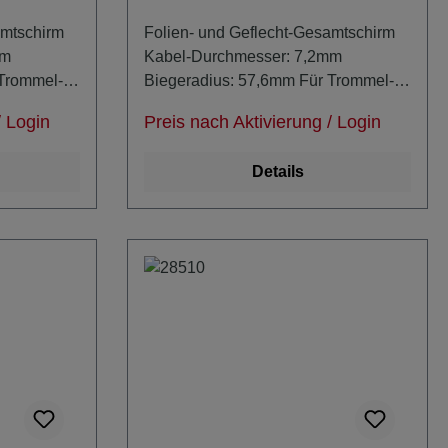
amtschirm
Folien- und Geflecht-Gesamtschirm
mm
Kabel-Durchmesser: 7,2mm
 Trommel-
Biegeradius: 57,6mm Für Trommel-
Konfektion beachten:
/ Login
Preis nach Aktivierung / Login
stens 2x
Kerndurchmesser = mindestens 2x
Biegeradius
Details