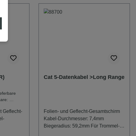
R)
Cat 5-Datenkabel >Long Range
aare:
24-
 Geflecht-
Folien- und Geflecht-Gesamtschirm
l-
Kabel-Durchmesser: 7,4mm
Biegeradius: 59,2mm Für Trommel-
stens 2x
Konfektion beachten: