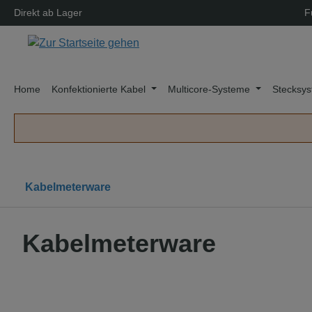
Direkt ab Lager
F
springen
Zur Hauptnavigation springen
Home
Konfektionierte Kabel
Multicore-Systeme
Stecksys
Kabelmeterware
Kabelmeterware