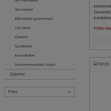
NF-Flachkabel
paarig
paarweise
Stromkabel
Gesamtsc
Konfektio
Mikrokabel symmetrisch
Kerndurc
Cat-Kabel
Preis na
Biegeradius Ausführ
Biegerad
Zubehör
79730: 70,
Quadkabel
86,0mm 8,6mm 797
10,6mm 79733: 122,0mm 12,2mm
Koaxialkabel
79734: 124
Instrumentenkabel unsym.
142,0mm
Zubehör
Preis