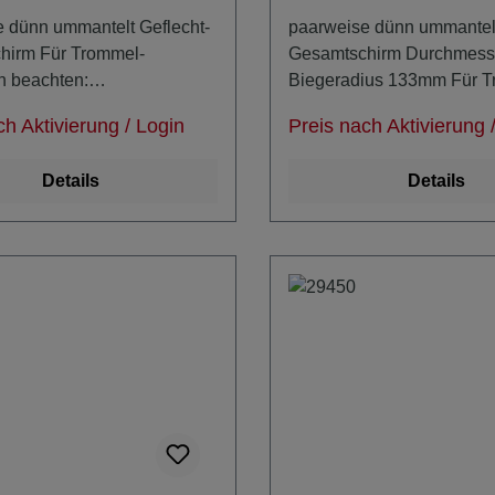
 dünn ummantelt Geflecht-
paarweise dünn ummantelt
hirm Für Trommel-
Gesamtschirm Durchmess
n beachten:
Biegeradius 133mm Für T
hmesser = mindestens 2x
Konfektion beachten:
ch Aktivierung / Login
Preis nach Aktivierung 
ungen:
Kerndurchmesser = minde
ius Kabeldurchmesser
Biegeradius
Details
Details
0mm 7,0mm 79731:
32: 106,0mm
,0mm 12,4mm 79735:
 14,2mm