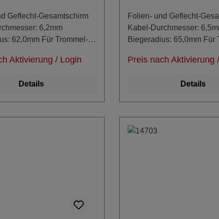
nd Geflecht-Gesamtschirm
Folien- und Geflecht-Ges
rchmesser: 6,2mm
Kabel-Durchmesser: 6,5
ius: 62,0mm Für Trommel-
Biegeradius: 65,0mm Für
n beachten:
Konfektion beachten:
ch Aktivierung / Login
Preis nach Aktivierung 
hmesser = mindestens 2x
Kerndurchmesser = minde
ius
Biegeradius
Details
Details