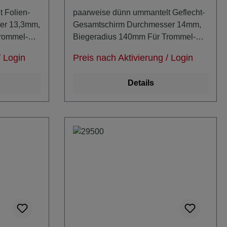
 Folien-
paarweise dünn ummantelt Geflecht-
er 13,3mm,
Gesamtschirm Durchmesser 14mm,
rommel-
Biegeradius 140mm Für Trommel-
Konfektion beachten:
/ Login
Preis nach Aktivierung / Login
stens 2x
Kerndurchmesser = mindestens 2x
Biegeradius
Details