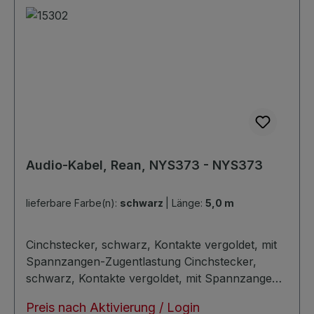
Audio-Kabel, Rean, NYS373 - NYS373
lieferbare Farbe(n):
schwarz
|
Länge:
5,0 m
Cinchstecker, schwarz, Kontakte vergoldet, mit
Spannzangen-Zugentlastung Cinchstecker,
schwarz, Kontakte vergoldet, mit Spannzangen-
Zugentlastung Kabeldurchmesser: ca. 6,0mm
Preis nach Aktivierung / Login
unsymmetrisch sehr verlustarm trittfest noiseless