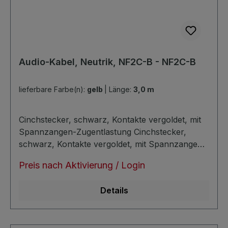
Audio-Kabel, Neutrik, NF2C-B - NF2C-B
lieferbare Farbe(n):
gelb
|
Länge:
3,0 m
Cinchstecker, schwarz, Kontakte vergoldet, mit
Spannzangen-Zugentlastung Cinchstecker,
schwarz, Kontakte vergoldet, mit Spannzangen-
Zugentlastung Kabeldurchmesser: ca. 6,8mm
Preis nach Aktivierung / Login
unsymmetrisch sehr verlustarm extra trittfest
super noiseless durch zusätzliche masseleitende
Details
PE-Schicht