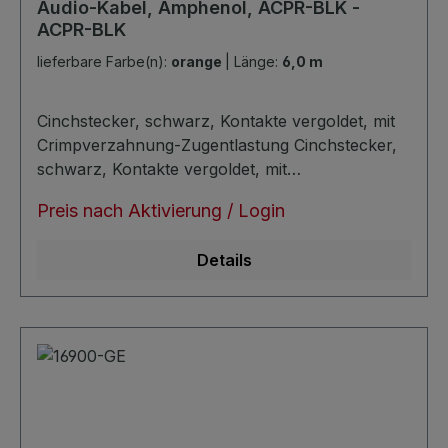
Audio-Kabel, Amphenol, ACPR-BLK -
ACPR-BLK
lieferbare Farbe(n):
orange
|
Länge:
6,0 m
Cinchstecker, schwarz, Kontakte vergoldet, mit
Crimpverzahnung-Zugentlastung Cinchstecker,
schwarz, Kontakte vergoldet, mit
Crimpverzahnung-Zugentlastung
Preis nach Aktivierung / Login
Kabeldurchmesser: ca. 6,8mm unsymmetrisch
sehr verlustarm extra trittfest super noiseless
Details
durch zusätzliche masseleitende PE-Schicht