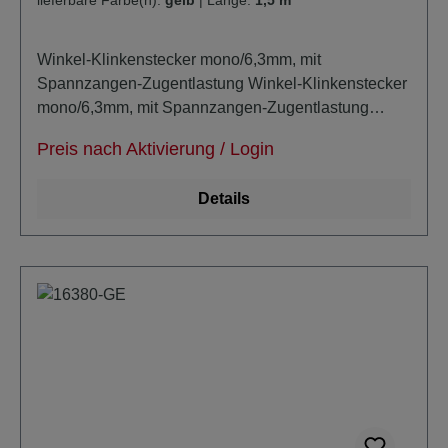
Winkel-Klinkenstecker mono/6,3mm, mit
Spannzangen-Zugentlastung Winkel-Klinkenstecker
mono/6,3mm, mit Spannzangen-Zugentlastung
Kabeldurchmesser: ca 6,8mm unsymmetrisch super-
Preis nach Aktivierung / Login
noiseless durch zusätzlich masseleitende PE-
Schicht verlustarm extra trittfest
Details