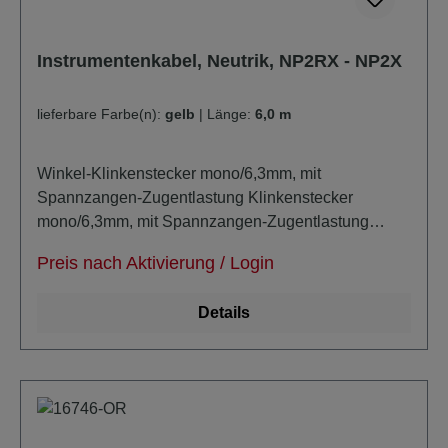
Instrumentenkabel, Neutrik, NP2RX - NP2X
lieferbare Farbe(n):
gelb
|
Länge:
6,0 m
Winkel-Klinkenstecker mono/6,3mm, mit
Spannzangen-Zugentlastung Klinkenstecker
mono/6,3mm, mit Spannzangen-Zugentlastung
Kabeldurchmesser: ca 6,8mm unsymmetrisch super-
Preis nach Aktivierung / Login
noiseless durch zusätzlich masseleitende PE-
Schicht verlustarm extra trittfest
Details