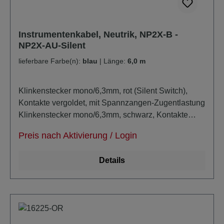
Instrumentenkabel, Neutrik, NP2X-B -
NP2X-AU-Silent
lieferbare Farbe(n):
blau
|
Länge:
6,0 m
Klinkenstecker mono/6,3mm, rot (Silent Switch),
Kontakte vergoldet, mit Spannzangen-Zugentlastung
Klinkenstecker mono/6,3mm, schwarz, Kontakte
vergoldet, mit Spannzangen-Zugentlastung
Preis nach Aktivierung / Login
Kabeldurchmesser: ca 6,8mm unsymmetrisch super-
noiseless durch zusätzlich masseleitende PE-
Details
Schicht verlustarm extra trittfest