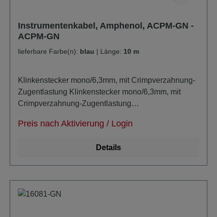
Instrumentenkabel, Amphenol, ACPM-GN -
ACPM-GN
lieferbare Farbe(n):
blau
|
Länge:
10 m
Klinkenstecker mono/6,3mm, mit Crimpverzahnung-
Zugentlastung Klinkenstecker mono/6,3mm, mit
Crimpverzahnung-Zugentlastung
Kabeldurchmesser: ca 6,8mm unsymmetrisch super-
Preis nach Aktivierung / Login
noiseless durch zusätzlich masseleitende PE-
Schicht verlustarm extra trittfest
Details