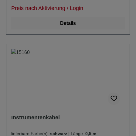
Kabeldurchmesser: ca. 4,0mm unsymmetrisch
Preis nach Aktivierung / Login
verlustarm
Details
Instrumentenkabel
lieferbare Farbe(n):
schwarz
|
Länge:
0,5 m