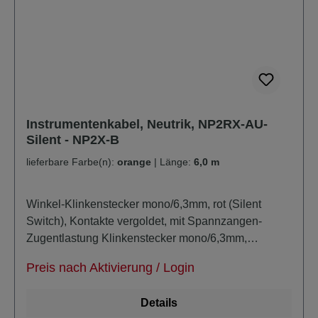
Instrumentenkabel, Neutrik, NP2RX-AU-
Silent - NP2X-B
lieferbare Farbe(n):
orange
|
Länge:
6,0 m
Winkel-Klinkenstecker mono/6,3mm, rot (Silent
Switch), Kontakte vergoldet, mit Spannzangen-
Zugentlastung Klinkenstecker mono/6,3mm,
schwarz, Kontakte vergoldet, mit Spannzangen-
Preis nach Aktivierung / Login
Zugentlastung Kabeldurchmesser: ca 6,8mm
unsymmetrisch super-noiseless durch zusätzlich
Details
masseleitende PE-Schicht verlustarm extra trittfest