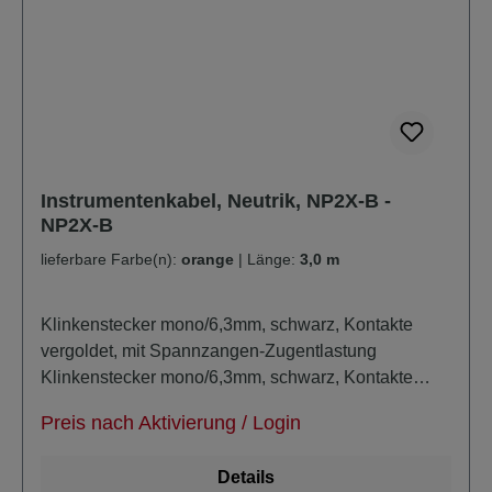
Instrumentenkabel, Neutrik, NP2X-B -
NP2X-B
lieferbare Farbe(n):
orange
|
Länge:
3,0 m
Klinkenstecker mono/6,3mm, schwarz, Kontakte
vergoldet, mit Spannzangen-Zugentlastung
Klinkenstecker mono/6,3mm, schwarz, Kontakte
vergoldet, mit Spannzangen-Zugentlastung
Preis nach Aktivierung / Login
Kabeldurchmesser: ca 6,8mm unsymmetrisch super-
noiseless durch zusätzlich masseleitende PE-
Details
Schicht verlustarm extra trittfest