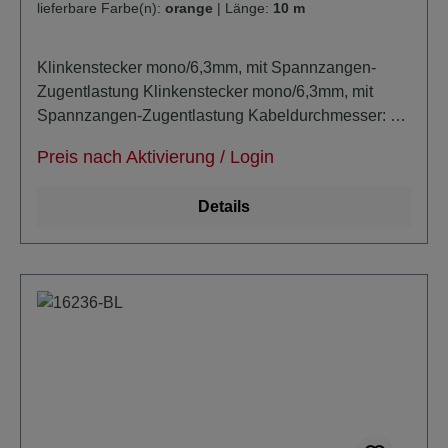
lieferbare Farbe(n):
orange
|
Länge:
10 m
Klinkenstecker mono/6,3mm, mit Spannzangen-
Zugentlastung Klinkenstecker mono/6,3mm, mit
Spannzangen-Zugentlastung Kabeldurchmesser: ca
6,8mm unsymmetrisch super-noiseless durch
Preis nach Aktivierung / Login
zusätzlich masseleitende PE-Schicht verlustarm
extra trittfest
Details