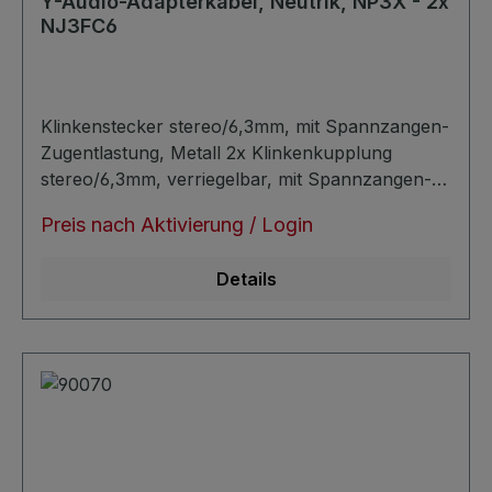
Y-Audio-Adapterkabel, Neutrik, NP3X - 2x
NJ3FC6
Klinkenstecker stereo/6,3mm, mit Spannzangen-
Zugentlastung, Metall 2x Klinkenkupplung
stereo/6,3mm, verriegelbar, mit Spannzangen-
Zugentlastung, Metall Belegung: parallel,
Preis nach Aktivierung / Login
symmetrisch Flachkabel: 2x ca. 3,0mm 2x
symmetrisch sehr verlustarm
Details