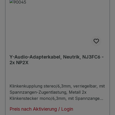
Y-Audio-Adapterkabel, Neutrik, NJ3FC6 -
2x NP2X
Klinkenkupplung stereo/6,3mm, verriegelbar, mit
Spannzangen-Zugentlastung, Metall 2x
Klinkenstecker mono/6,3mm, mit Spannzangen-
Zugentlastung, Metall Belegung: Ring = markiert
Preis nach Aktivierung / Login
Flachkabel: ca. 7,8 x 3,8mm symmetrisch sehr