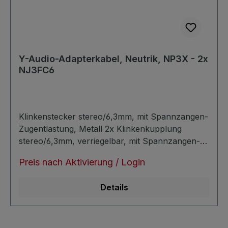
Y-Audio-Adapterkabel, Neutrik, NP3X - 2x
NJ3FC6
Klinkenstecker stereo/6,3mm, mit Spannzangen-
Zugentlastung, Metall 2x Klinkenkupplung
stereo/6,3mm, verriegelbar, mit Spannzangen-
Zugentlastung, Metall Belegung: Ring = markiert
Preis nach Aktivierung / Login
Flachkabel, ca. 7,8 x 3,8mm symmetrisch sehr
verlustarm trittfest
Details