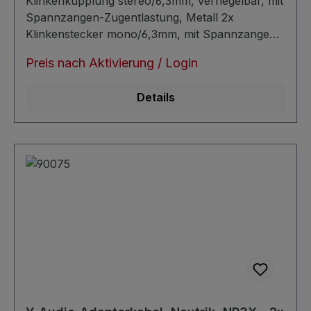
Klinkenkupplung stereo/6,3mm, verriegelbar, mit
Spannzangen-Zugentlastung, Metall 2x
Klinkenstecker mono/6,3mm, mit Spannzangen-
Zugentlastung, Metall Flachkabel: ca. 7,8 x
Preis nach Aktivierung / Login
3,8mm symmetrisch sehr verlustarm
Details