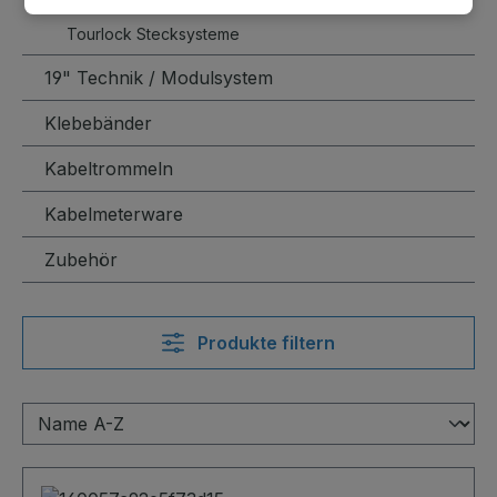
Tourlock Stecksysteme
19" Technik / Modulsystem
Klebebänder
Kabeltrommeln
Kabelmeterware
Zubehör
Produkte filtern