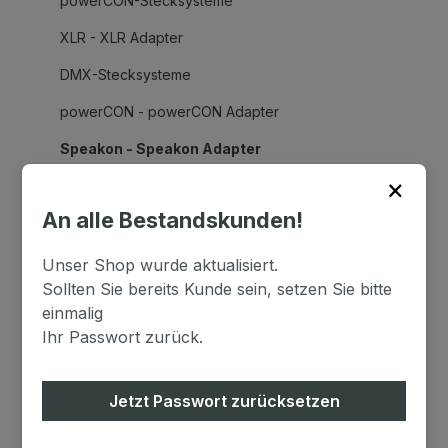
powerCON-Stecksysteme
XLR - XLR Adapter
DMX-Stecksysteme
powerCON - powerCON Adapter
Speakon - Speakon Adapter
×
Kupplung - Kupplung
An alle Bestandskunden!
Klinke - Klinke Adapter
BNC - BNC Adapter
Unser Shop wurde aktualisiert.
Sollten Sie bereits Kunde sein, setzen Sie bitte
BNC - XLR Adapter
einmalig
XLR - Klinke Adapter
Ihr Passwort zurück.
XLR-Stecksysteme
Jetzt Passwort zurücksetzen
Speakon-Stecksysteme
BNC - Cinch Adapter